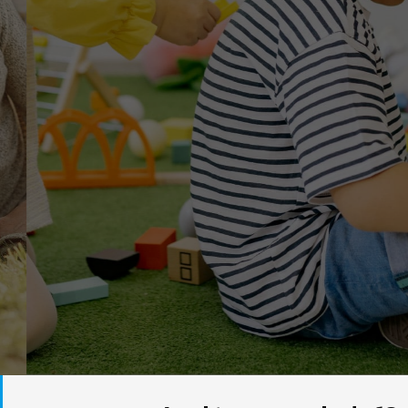
Dispomos de profissionais
especializados em cada segmento ou
terapia oferecido, são equipes
multidisciplinares com especialistas
nas áreas de Psicologia, Fisioterapia,
Fonoaudiologia, Terapia Ocupacional
e Educação (Psicopedagogia e
Pedagogia). Obtendo assim, a
evolução esperada para cada fase do
desenvolvimento.